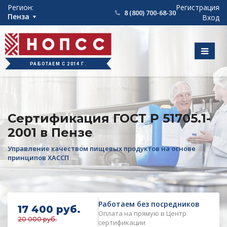
int(783)
Регион:
Регистрация
8 (800) 700-68-30
Пенза
Вход
РАБОТАЕМ С 2014 Г.
Сертификация ГОСТ Р 51705.1-
2001 в Пензе
Управление качеством пищевых продуктов на основе
принципов ХАССП
Работаем без посредников
17 400 руб.
Оплата на прямую в Центр
20 000 руб.
сертификации