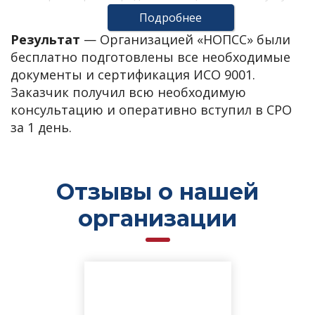
по вступлению в СРО. Вступая в СРО через
Подробнее
аккредитованную организацию «НОПСС»,
Результат
—
Организацией «НОПСС» были
компания получает сертификат ИСО 9001 в
бесплатно подготовлены все необходимые
подарок.
документы и сертификация ИСО 9001.
Заказчик получил всю необходимую
консультацию и оперативно вступил в СРО
за 1 день.
Отзывы о нашей
организации