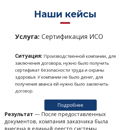
Наши кейсы
Услуга:
Сертификация ИСО
Ситуация:
Производственной компании, для
заключения договора, нужно было получить
сертификат безопасности труда и охраны
здоровья. У компании не было денег, для
получения аванса ей нужно было заключить
договор.
Подробнее
Решение:
После переговоров было принято
Результат
—
После предоставленных
решение заключить договор с отсрочкой платежа
документов, компания заказчика была
на 1 месяц.
внесена в единый реестр системы