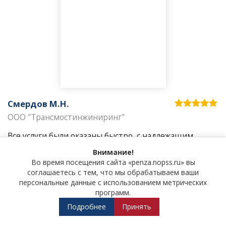
Смердов М.Н.
ООО "Трансмостинжиниринг"
Все услуги были оказаны быстро, с надлежащим
уровнем качества. Особенно хотим отметить
Внимание!
специалистов компании, их высокая компетентность
Во время посещения сайта «penza.nopss.ru» вы
и опыт, смогли сэкономить нам много времени. С
соглашаетесь с тем, что мы обрабатываем ваши
Вашей помощью, мы уже благополучно работаем в
персональные данные с использованием метрических
странах СНГ.
программ.
Подробнее
Принять